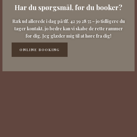
Har du spørgsmål, før du booker?
Ræk ud allerede i dag på tlf. 42 39 28 55 – jo tidligere du
tager kontakt, jo bedre kan vi skabe de rette rammer
for dig. Jeg glæder mig til at høre fra dig!
ONLINE BOOKING